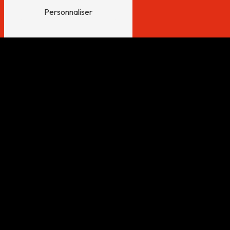
Personnaliser
Adresse
672 Rue du Grand Pré
74460 Marnaz
Téléphone
04 80 94 98 90